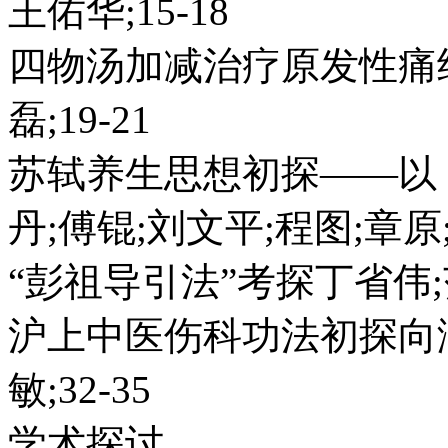
王佑华;15-18
四物汤加减治疗原发性痛经
磊;19-21
苏轼养生思想初探——以
丹;傅锟;刘文平;程图;章原;2
“彭祖导引法”考探丁省伟;范
沪上中医伤科功法初探向澍
敏;32-35
学术探讨