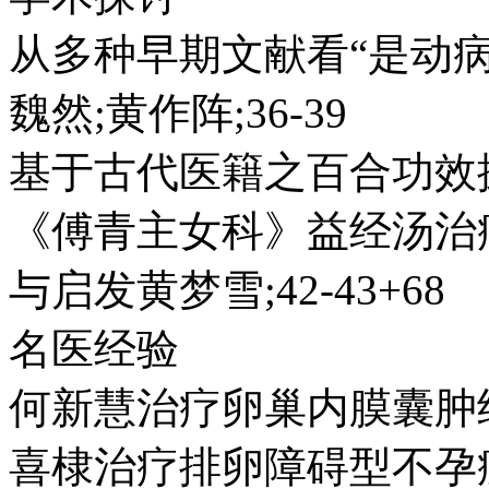
从多种早期文献看“是动病
魏然;黄作阵;36-39
基于古代医籍之百合功效探讨
《傅青主女科》益经汤治
与启发黄梦雪;42-43+68
名医经验
何新慧治疗卵巢内膜囊肿经验
喜棣治疗排卵障碍型不孕症