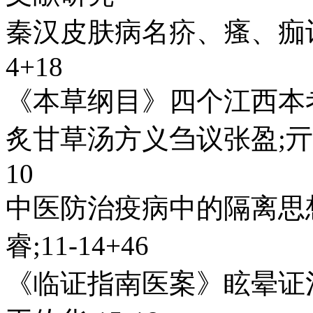
秦汉皮肤病名疥、瘙、痂词
4+18
《本草纲目》四个江西本考
炙甘草汤方义刍议张盈;亓琼
10
中医防治疫病中的隔离思想
睿;11-14+46
《临证指南医案》眩晕证治